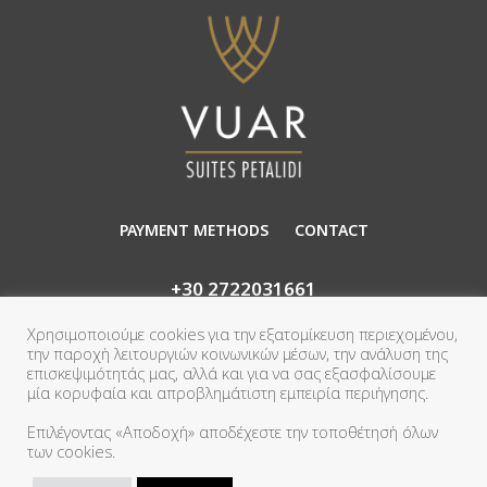
PAYMENT METHODS
CONTACT
+30 2722031661
info@vuar.gr
Χρησιμοποιούμε cookies για την εξατομίκευση περιεχομένου,
την παροχή λειτουργιών κοινωνικών μέσων, την ανάλυση της
επισκεψιμότητάς μας, αλλά και για να σας εξασφαλίσουμε
μία κορυφαία και απροβλημάτιστη εμπειρία περιήγησης.
Επιλέγοντας «Αποδοχή» αποδέχεστε την τοποθέτησή όλων
των cookies.